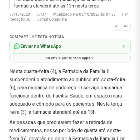
farmácia atenderá até as 13h nesta terça.
03/10/2023
·
07:37
·
Atualizado em
03/10/2023
às 07:38
·
Por
Redação JC
·
Jornal Conquista
A−
A+
Normal
COMPARTILHE ESTA NOTÍCIA
Enviar no WhatsApp
ou envie por outros apps
Nesta quarta-feira (4), a Farmácia da Família II
suspenderá o atendimento ao público até sexta-feira
(6), para mudança de endereço. O serviço passará a
funcionar dentro do Facilita Saúde, em espaço mais
adequado e cômodo para os pacientes. Nesta terça-
feira (3), a farmácia atenderá até as 13h.
As pessoas que precisarem fazer a retirada de
medicamentos, nesse período de quarta até sexta-
feira (6), deverão se dirigir à Farmácia da Família I, no