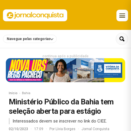
Navegue pelas categorias
continua após a publicidade
Início
Bahia
Ministério Público da Bahia tem
seleção aberta para estágio
Interessados devem se inscrever no link do CIEE.
02/10/2023
·
17:09
·
Por
Lívia Borges
·
Jornal Conquista