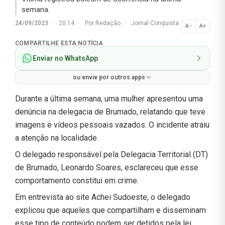
semana.
24/09/2023
·
20:14
·
Por
Redação
·
Jornal Conquista
A−
A+
Normal
COMPARTILHE ESTA NOTÍCIA
Enviar no WhatsApp
ou envie por outros apps
Durante a última semana, uma mulher apresentou uma
denúncia na delegacia de Brumado, relatando que teve
imagens e vídeos pessoais vazados. O incidente atraiu
a atenção na localidade.
O delegado responsável pela Delegacia Territorial (DT)
de Brumado, Leonardo Soares, esclareceu que esse
comportamento constitui em crime.
Em entrevista ao site Achei Sudoeste, o delegado
explicou que aqueles que compartilham e disseminam
esse tipo de conteúdo podem ser detidos pela lei.