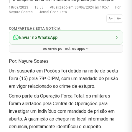
18/09/2023
·
18:58
·
Atualizado em
30/06/2024
às 19:57
·
Por
Nayure Soares
·
Jornal Conquista
A−
A+
Normal
COMPARTILHE ESTA NOTÍCIA
Enviar no WhatsApp
ou envie por outros apps
Por: Nayure Soares
Um suspeito em Poções foi detido na noite de sexta-
feira (15) pela 79ª CIPM, com um mandado de prisão
em vigor relacionado ao crime de estupro.
Como parte da Operação Força Total, os militares
foram alertados pela Central de Operações para
investigar um indivíduo com mandado de prisão em
aberto. A guarnição ao chegar no local informado na
denúncia, prontamente identificou o suspeito.