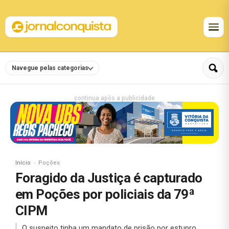
Navegue pelas categorias
continua após a publicidade
Início
Poções
Foragido da Justiça é capturado
em Poções por policiais da 79ª
CIPM
O suspeito tinha um mandato de prisão por estupro.