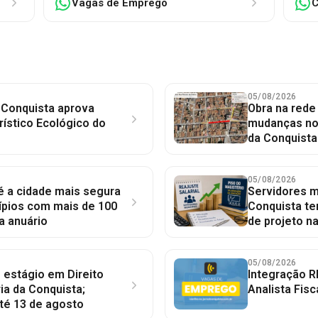
Vagas de Emprego
C
05/08/2026
 Conquista aprova
Obra na red
rístico Ecológico do
mudanças no 
da Conquista
05/08/2026
 é a cidade mais segura
Servidores mu
ípios com mais de 100
Conquista te
a anuário
de projeto n
05/08/2026
 estágio em Direito
Integração R
ia da Conquista;
Analista Fisc
té 13 de agosto