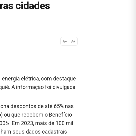
ras cidades
A−
A+
Normal
e energia elétrica, com destaque
quié. A informação foi divulgada
ciona descontos de até 65% nas
co) ou que recebem o Benefício
100%. Em 2023, mais de 100 mil
enham seus dados cadastrais