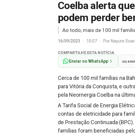
Coelba alerta qu
podem perder bene
Ao todo, mais de 100 mil famíli
16/09/2023
·
10:07
·
Por
Nayure Soa
COMPARTILHE ESTA NOTÍCIA
Enviar no WhatsApp
ou env
Cerca de 100 mil famílias na Bah
para Vitória da Conquista, e out
pela Neornergia Coelba na última
A Tarifa Social de Energia Elét
contas de eletricidade para fam
de Prestação Continuada (BPC).
famílias foram beneficiadas pe