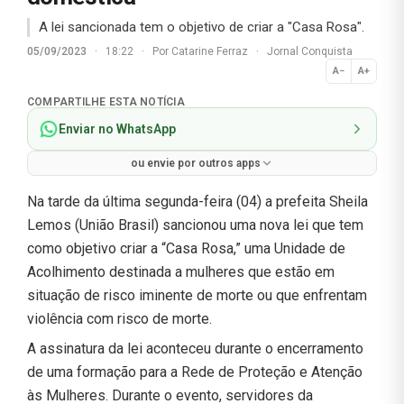
A lei sancionada tem o objetivo de criar a "Casa Rosa".
05/09/2023
·
18:22
·
Por
Catarine Ferraz
·
Jornal Conquista
A−
A+
Normal
COMPARTILHE ESTA NOTÍCIA
Enviar no WhatsApp
ou envie por outros apps
Na tarde da última segunda-feira (04) a prefeita Sheila
Lemos (União Brasil) sancionou uma nova lei que tem
como objetivo criar a “Casa Rosa,” uma Unidade de
Acolhimento destinada a mulheres que estão em
situação de risco iminente de morte ou que enfrentam
violência com risco de morte.
A assinatura da lei aconteceu durante o encerramento
de uma formação para a Rede de Proteção e Atenção
às Mulheres. Durante o evento, servidores da