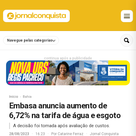
Navegue pelas categorias
continua após a publicidade
Início
Bahia
Embasa anuncia aumento de
6,72% na tarifa de água e esgoto
A decisão foi tomada após avaliação de custos.
28/08/2023
·
16:23
·
Por
Catarine Ferraz
·
Jornal Conquista