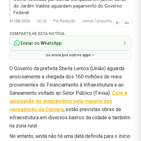
do Jardim Valéria aguardam pagamento do Governo
Federal.
01/08/2023
·
06:28
·
Por
Redação
·
Jornal Conquista
A−
A+
Normal
COMPARTILHE ESTA NOTÍCIA
Enviar no WhatsApp
ou envie por outros apps
O Governo da prefeita Sheila Lemos (União) aguarda
ansiosamente a chegada dos 160 milhões de reais
provenientes do Financiamento à Infraestrutura e ao
Saneamento voltado ao Setor Público (Finisa).
Com a
aprovação do empréstimo pela maioria dos
vereadores da Câmara
, estão previstas obras de
infraestrutura em diversos bairros da cidade e também
na zona rural.
No entanto, ainda não há uma data definida para o início