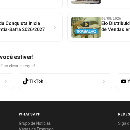
06/08/2026
 da Conquista inicia
Elo Distribu
ntia-Safra 2026/2027
de Vendas em
você estiver!
só clicar e seguir!
TikTok
Y
WHATSAPP
REDES
Grupo de Notícias
Siga o
Vagas de Emprego