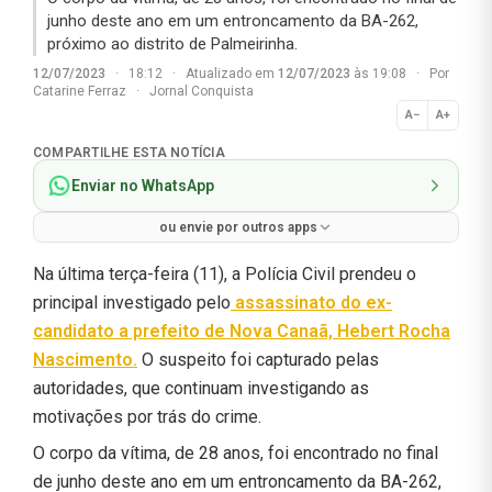
junho deste ano em um entroncamento da BA-262,
próximo ao distrito de Palmeirinha.
12/07/2023
·
18:12
·
Atualizado em
12/07/2023
às 19:08
·
Por
Catarine Ferraz
·
Jornal Conquista
A−
A+
Normal
COMPARTILHE ESTA NOTÍCIA
Enviar no WhatsApp
ou envie por outros apps
Na última terça-feira (11), a Polícia Civil prendeu o
principal investigado pelo
assassinato do ex-
candidato a prefeito de Nova Canaã, Hebert Rocha
Nascimento.
O suspeito foi capturado pelas
autoridades, que continuam investigando as
motivações por trás do crime.
O corpo da vítima, de 28 anos, foi encontrado no final
de junho deste ano em um entroncamento da BA-262,