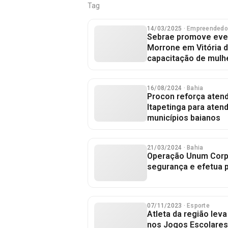
Tag
14/03/2025
· Empreendedo
Sebrae promove even
Morrone em Vitória d
capacitação de mul
16/08/2024
· Bahia
Procon reforça aten
Itapetinga para aten
municípios baianos
21/03/2024
· Bahia
Operação Unum Corpu
segurança e efetua p
07/11/2023
· Esporte
Atleta da região lev
nos Jogos Escolares 