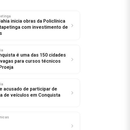
petinga
hia inicia obras da Policlínica
Itapetinga com investimento de
s
hia
onquista é uma das 150 cidades
vagas para cursos técnicos
 Proeja
hia
e acusado de participar de
a de veículos em Conquista
ônicas