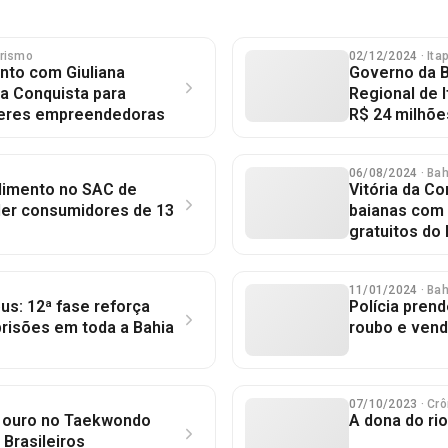
rismo
02/12/2024
· Ita
to com Giuliana
Governo da Ba
a Conquista para
Regional de 
heres empreendedoras
R$ 24 milhõe
06/08/2024
· Ba
dimento no SAC de
Vitória da C
der consumidores de 13
baianas com 
gratuitos do
11/01/2024
· Ba
s: 12ª fase reforça
Polícia prend
risões em toda a Bahia
roubo e vend
07/10/2023
· Cr
a ouro no Taekwondo
A dona do rio
Brasileiros