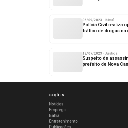
06/09/2023
· Ibicuí
Polícia Civil realiz
tráfico de drogas na
12/07/2023
· Justiça
Suspeito de assassin
prefeito de Nova Ca
SEÇÕES
Notícias
Emprego
Bahia
Entretenimento
Publicações