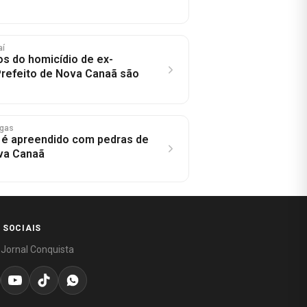
aí
os do homicídio de ex-
Prefeito de Nova Canaã são
ogas
 é apreendido com pedras de
va Canaã
 SOCIAIS
 Jornal Conquista