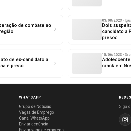
03/08/2023
· Igu
a operação de combate ao
Dois suspeit
 região
candidato a 
presos
15/06/2023
· Dr
ato de ex-candidato a
Adolescente
naã é preso
crack em No
WHATSAPP
REDES
Grupo de Notícias
Siga o
Vagas de Emprego
Canal WhatsApp
Enviar denúncia
Enviar vaga de emprego