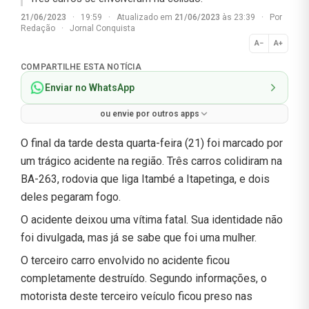
21/06/2023
·
19:59
·
Atualizado em
21/06/2023
às 23:39
·
Por
Redação
·
Jornal Conquista
A−
A+
Normal
COMPARTILHE ESTA NOTÍCIA
Enviar no WhatsApp
ou envie por outros apps
O final da tarde desta quarta-feira (21) foi marcado por
um trágico acidente na região. Três carros colidiram na
BA-263, rodovia que liga Itambé a Itapetinga, e dois
deles pegaram fogo.
O acidente deixou uma vítima fatal. Sua identidade não
foi divulgada, mas já se sabe que foi uma mulher.
O terceiro carro envolvido no acidente ficou
completamente destruído. Segundo informações, o
motorista deste terceiro veículo ficou preso nas