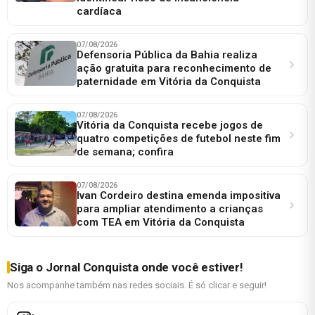
cardíaca
07/08/2026
Defensoria Pública da Bahia realiza
ação gratuita para reconhecimento de
paternidade em Vitória da Conquista
07/08/2026
Vitória da Conquista recebe jogos de
quatro competições de futebol neste fim
de semana; confira
07/08/2026
Ivan Cordeiro destina emenda impositiva
para ampliar atendimento a crianças
com TEA em Vitória da Conquista
Siga o Jornal Conquista onde você estiver!
Nos acompanhe também nas redes sociais. É só clicar e seguir!