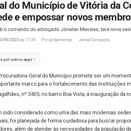
l do Município de Vitória da C
sede e empossar novos membro
ob o comando do advogado Jônatan Meireles, terá nova sed
3/06/2023
às 17:39
·
Por
jordanferraz
·
Jornal Conquista
ie por outros apps
Procuradoria-Geral do Município promete ser um momento
ortante marco para o fortalecimento das instituições m
galhães, nº 3405, no bairro Boa Vista, a inauguração da 
 tem sido considerado como uma das mais modernas sedes
país, foi planejada de forma cuidadosa para buscar propo
idores, além de atender às necessidades da população de 