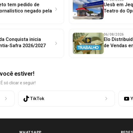
to tem pedido de
Uesb em Jequ
jornalístico negado pela
Teatro do Op
06/08/2026
 da Conquista inicia
Elo Distribu
ntia-Safra 2026/2027
de Vendas em
você estiver!
só clicar e seguir!
TikTok
Y
WHATSAPP
REDES