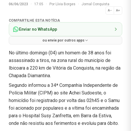
06/06/2023
·
17:05
·
Por
Lívia Borges
·
Jornal Conquista
A−
A+
Normal
COMPARTILHE ESTA NOTÍCIA
Enviar no WhatsApp
ou envie por outros apps
No último domingo (04) um homem de 38 anos foi
assassinado a tiros, na zona rural do município de
Ibicoara a 220 km de Vitória da Conquista, na região da
Chapada Diamantina.
Segundo informou a 34ª Companhia Independente de
Polícia Militar (CIPM) ao site Achei Sudoeste, o
homicídio foi registrado por volta das 02h45 e o Samu
foi acionado por populares e a vítima foi encaminhada
para o Hospital Susy Zanfretta, em Barra da Estiva,
onde não resistiu aos ferimentos e evoluiu para óbito.