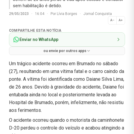
sem habilitação é detido.
29/05/2023
·
16:04
·
Por
Lívia Borges
·
Jornal Conquista
A−
A+
Normal
COMPARTILHE ESTA NOTÍCIA
Enviar no WhatsApp
ou envie por outros apps
Um trágico acidente ocorreu em Brumado no sábado
(27), resultando em uma vítima fatal e o carro caindo da
ponte. A vítima foi identificada como Daiane Silva Lima,
de 26 anos. Devido à gravidade do acidente, Daiane foi
entubada ainda no local e posteriormente levada ao
Hospital de Brumado, porém, infelizmente, não resistiu
aos ferimentos.
O acidente ocorreu quando o motorista da caminhonete
D-20 perdeu o controle do veículo e acabou atingindo a