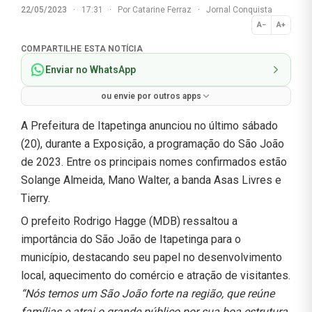
22/05/2023
·
17:31
·
Por
Catarine Ferraz
·
Jornal Conquista
A−
A+
Normal
COMPARTILHE ESTA NOTÍCIA
Enviar no WhatsApp
ou envie por outros apps
A Prefeitura de Itapetinga anunciou no último sábado
(20), durante a Exposição, a programação do São João
de 2023. Entre os principais nomes confirmados estão
Solange Almeida, Mano Walter, a banda Asas Livres e
Tierry.
O prefeito Rodrigo Hagge (MDB) ressaltou a
importância do São João de Itapetinga para o
município, destacando seu papel no desenvolvimento
local, aquecimento do comércio e atração de visitantes.
“Nós temos um São João forte na região, que reúne
famílias e atrai o grande público por sua boa estrutura