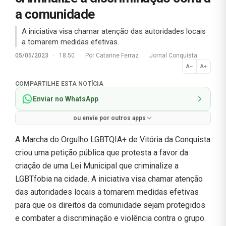
a comunidade
A iniciativa visa chamar atenção das autoridades locais
a tomarem medidas efetivas.
05/05/2023
·
18:50
·
Por
Catarine Ferraz
·
Jornal Conquista
A−
A+
Normal
COMPARTILHE ESTA NOTÍCIA
Enviar no WhatsApp
ou envie por outros apps
A Marcha do Orgulho LGBTQIA+ de Vitória da Conquista
criou uma petição pública que protesta a favor da
criação de uma Lei Municipal que criminalize a
LGBTfobia na cidade. A iniciativa visa chamar atenção
das autoridades locais a tomarem medidas efetivas
para que os direitos da comunidade sejam protegidos
e combater a discriminação e violência contra o grupo.