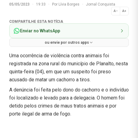
05/05/2023
·
19:33
·
Por
Lívia Borges
·
Jornal Conquista
A−
A+
Normal
COMPARTILHE ESTA NOTÍCIA
Enviar no WhatsApp
ou envie por outros apps
Uma ocorrência de violência contra animais foi
registrada na zona rural do município de Planalto, nesta
quinta-feira (04), em que um suspeito foi preso
acusado de matar um cachorro a tiros.
A denúncia foi feita pelo dono do cachorro e o indivíduo
foi localizado e levado para a delegacia. O homem foi
detido pelos crimes de maus tratos animais e por
porte ilegal de arma de fogo.