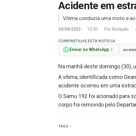
Acidente em estr
Vítima conduzia uma moto e ac
30/04/2023
·
15:30
·
Por
Redação
·
COMPARTILHE ESTA NOTÍCIA
Enviar no WhatsApp
ou env
Na manhã deste domingo (30), u
A vítima, identificada como Gea
acidente ocorreu em uma estrada
O Samu 192 foi acionado para soc
corpo foi removido pelo Departa
TAGS