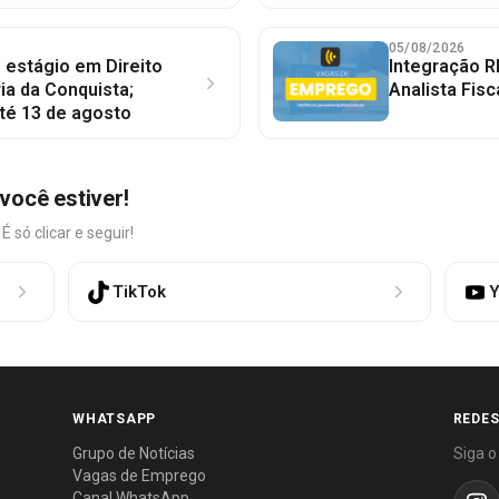
05/08/2026
 estágio em Direito
Integração R
ia da Conquista;
Analista Fisc
té 13 de agosto
você estiver!
só clicar e seguir!
TikTok
Y
WHATSAPP
REDES
Grupo de Notícias
Siga o
Vagas de Emprego
Canal WhatsApp