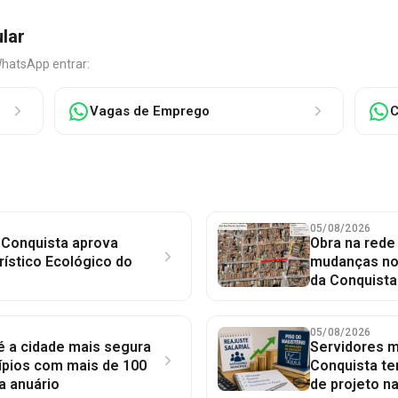
ular
WhatsApp entrar:
Vagas de Emprego
C
05/08/2026
 Conquista aprova
Obra na red
rístico Ecológico do
mudanças no 
da Conquista
05/08/2026
 é a cidade mais segura
Servidores mu
ípios com mais de 100
Conquista te
a anuário
de projeto n