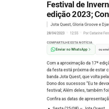
Festival de Inver
edição 2023; Conf
Jota Quest, Gloria Groove e Dja
28/04/2023
·
12:55
·
Por
Catarine Fe
COMPARTILHE ESTA NOTÍCIA
Enviar no WhatsApp
ou env
Com a aproximação da 17ª edição
da festa está próxima de estar c
banda Jota Quest, que volta pela
Dono dos sucessos “Eu te devoro
festival; Além deles, também foi
Confira as datas de apresentaç
Sexta (25/08) – Jota Quest