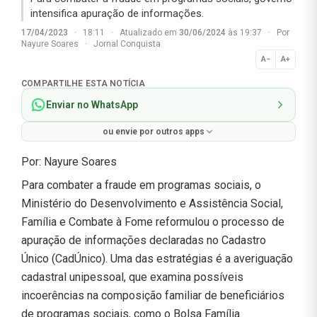
intensifica apuração de informações.
17/04/2023
·
18:11
·
Atualizado em
30/06/2024
às 19:37
·
Por
Nayure Soares
·
Jornal Conquista
A−
A+
Normal
COMPARTILHE ESTA NOTÍCIA
Enviar no WhatsApp
ou envie por outros apps
Por: Nayure Soares
Para combater a fraude em programas sociais, o
Ministério do Desenvolvimento e Assistência Social,
Família e Combate à Fome reformulou o processo de
apuração de informações declaradas no Cadastro
Único (CadÚnico). Uma das estratégias é a averiguação
cadastral unipessoal, que examina possíveis
incoerências na composição familiar de beneficiários
de programas sociais, como o Bolsa Família.