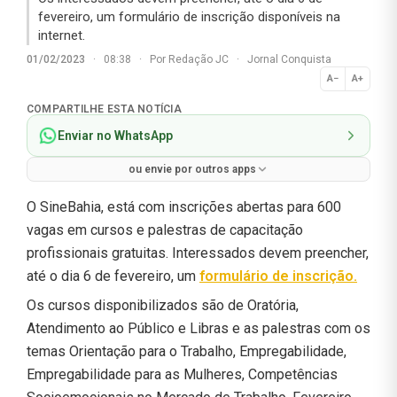
fevereiro, um formulário de inscrição disponíveis na
internet.
01/02/2023
·
08:38
·
Por
Redação JC
·
Jornal Conquista
A−
A+
Normal
COMPARTILHE ESTA NOTÍCIA
Enviar no WhatsApp
ou envie por outros apps
O SineBahia, está com inscrições abertas para 600
vagas em cursos e palestras de capacitação
profissionais gratuitas. Interessados devem preencher,
até o dia 6 de fevereiro, um
formulário de inscrição.
Os cursos disponibilizados são de Oratória,
Atendimento ao Público e Libras e as palestras com os
temas Orientação para o Trabalho, Empregabilidade,
Empregabilidade para as Mulheres, Competências