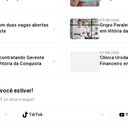
07/08/2026
com duas vagas abertas
Grupo Parale
sta
em Vitória d
07/08/2026
 contratando Gerente
Clínica Uroda
itória da Conquista
Financeiro e
você estiver!
só clicar e seguir!
TikTok
Y