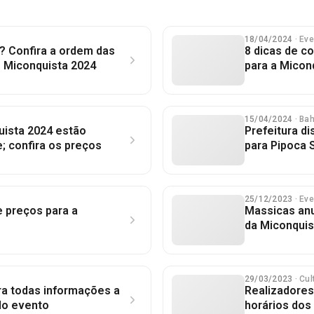
18/04/2024
· Ev
? Confira a ordem das
8 dicas de c
e Miconquista 2024
para a Micon
15/04/2024
· Ba
uista 2024 estão
Prefeitura di
e; confira os preços
para Pipoca 
25/12/2023
· Ev
e preços para a
Massicas an
da Miconquis
29/03/2023
· Cul
a todas informações a
Realizadores
do evento
horários dos