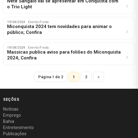
Ivete Sangalo vai se apresentar em Conquista com
o Trio Light
19/04/2024
· Evento/Festa
Miconquista 2024 tem novidades para animar o
público; Confira
19/04/2024
· Evento/Festa
Massicas publica aviso para foliões do Miconquista
2024; Confira
Página 1 de 2
1
2
»
SEÇÕES
Notícias
Emprego
Bahia
Entretenimento
Publicações