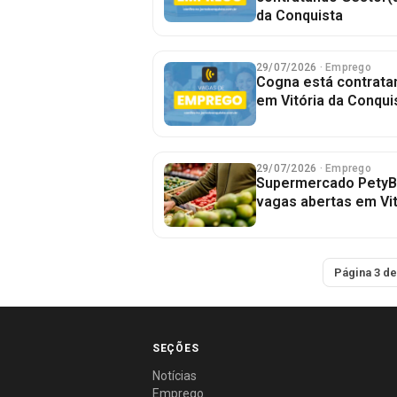
da Conquista
29/07/2026
· Emprego
Cogna está contrata
em Vitória da Conqui
29/07/2026
· Emprego
Supermercado PetyB
vagas abertas em Vit
Página 3 de
SEÇÕES
Notícias
Emprego