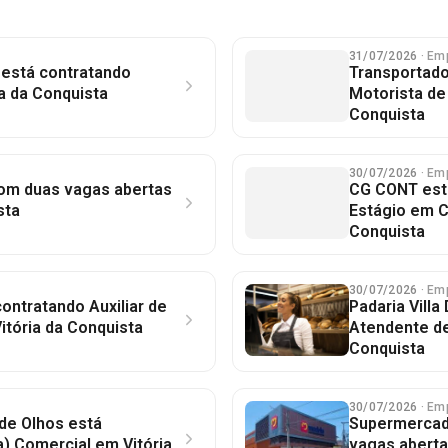
31/07/2026
· Em
 está contratando
Transportado
a da Conquista
Motorista de
Conquista
30/07/2026
· Em
 com duas vagas abertas
CG CONT est
sta
Estágio em C
Conquista
30/07/2026
· Em
ontratando Auxiliar de
Padaria Vill
tória da Conquista
Atendente de
Conquista
30/07/2026
· Em
 de Olhos está
Supermercad
) Comercial em Vitória
vagas aberta