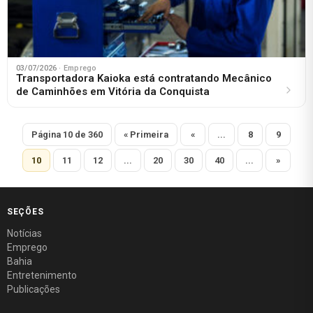
03/07/2026
· Emprego
Transportadora Kaioka está contratando Mecânico
de Caminhões em Vitória da Conquista
Página 10 de 360
« Primeira
«
...
8
9
10
11
12
...
20
30
40
...
»
SEÇÕES
Notícias
Emprego
Bahia
Entretenimento
Publicações