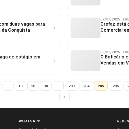
09/01/2025
· Em
com duas vagas para
Crefaz está 
a da Conquista
Comercial em
09/01/2025
· Em
aga de estágio em
O Boticário 
Vendas em Vi
...
10
20
30
...
203
204
205
206
»
WHATSAPP
REDES