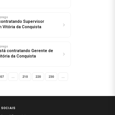
prego
contratando Supervisor
 Vitória da Conquista
prego
está contratando Gerente de
tória da Conquista
207
...
210
220
230
...
 SOCIAIS