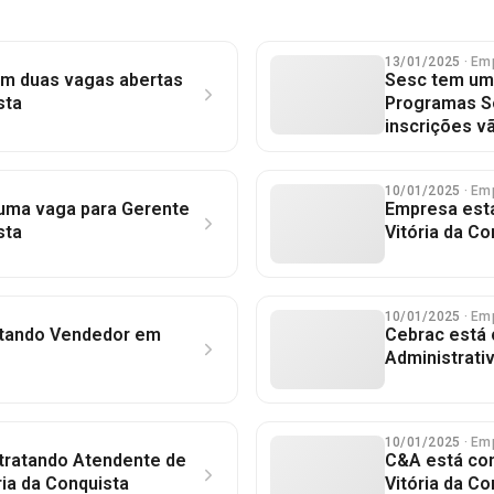
13/01/2025
· Em
om duas vagas abertas
Sesc tem um
sta
Programas So
inscrições vã
10/01/2025
· Em
uma vaga para Gerente
Empresa está
sta
Vitória da Co
10/01/2025
· Em
atando Vendedor em
Cebrac está 
Administrati
10/01/2025
· Em
tratando Atendente de
C&A está co
ia da Conquista
Vitória da Co