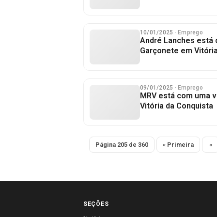
10/01/2025
· Emprego
André Lanches está 
Garçonete em Vitóri
09/01/2025
· Emprego
MRV está com uma v
Vitória da Conquista
Página 205 de 360
« Primeira
«
SEÇÕES