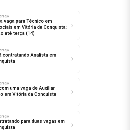
prego
a vaga para Técnico em
ciais em Vitória da Conquista;
o até terça (14)
prego
 contratando Analista em
nquista
prego
com uma vaga de Auxiliar
vo em Vitória da Conquista
prego
ntratando para duas vagas em
nquista