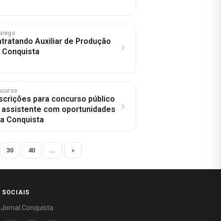
prego
tratando Auxiliar de Produção
a Conquista
ncurso
scrições para concurso público
 assistente com oportunidades
da Conquista
30
40
...
»
 SOCIAIS
 Jornal Conquista