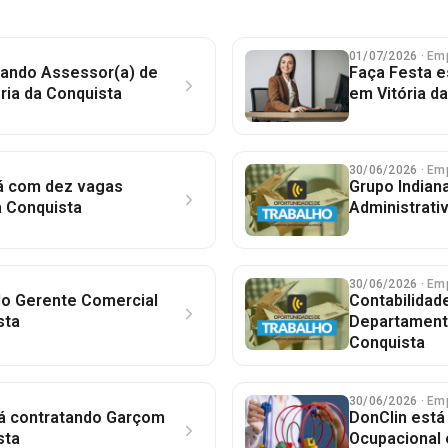
01/07/2026
· Em
atando Assessor(a) de
Faça Festa e
ria da Conquista
em Vitória d
30/06/2026
· Em
á com dez vagas
Grupo Indian
a Conquista
Administrati
30/06/2026
· Em
o Gerente Comercial
Contabilidade
sta
Departamento
Conquista
30/06/2026
· Em
tá contratando Garçom
DonClin está
sta
Ocupacional 