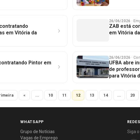
26/06/2026
· Em
 contratando
ZAB está con
s em Vitória da
em Vitória d
26/06/2026
· Co
contratando Pintor em
UFBA abre in
de professor
para Vitória 
rimeira
«
...
10
11
12
13
14
...
20
WHATSAPP
REDES
Grupo de Notícias
Siga o
Vagas de Emprego