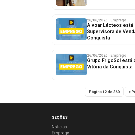
26/06/2026
· Emprego
Alvoar Lácteos está
Supervisora de Venda
Conquista
26/06/2026
· Emprego
Grupo FrigoSol está 
Vitória da Conquista
Página 12 de 360
« P
SEÇÕES
Notícias
Emprego