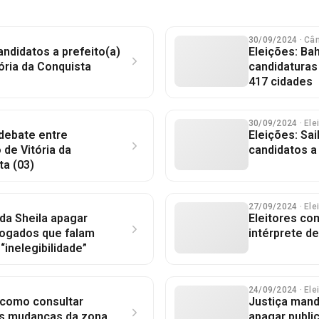
30/09/2024
· Câ
ndidatos a prefeito(a)
Eleições: Bah
ória da Conquista
candidaturas
417 cidades
30/09/2024
· El
debate entre
Eleições: Sai
 de Vitória da
candidatos a
ta (03)
27/09/2024
· El
nda Sheila apagar
Eleitores co
ogados que falam
intérprete de
“inelegibilidade”
24/09/2024
· El
 como consultar
Justiça mand
as mudanças da zona
apagar publi