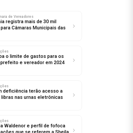
mara de Vereadores
ia registra mais de 30 mil
 para Câmaras Municipais das
eições
ba o limite de gastos para os
 prefeito e vereador em 2024
eições
m deficiência terão acesso a
 libras nas urnas eletrônicas
eições
a Waldenor e perfil de fofoca
cações que se referem a Sheila