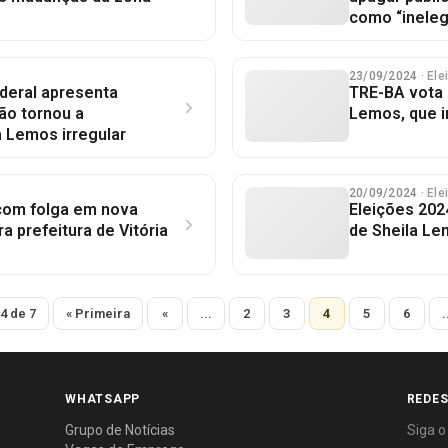
como “ineleg
23/09/2024
· El
ederal apresenta
TRE-BA vota p
ão tornou a
Lemos, que i
a Lemos irregular
20/09/2024
· El
 com folga em nova
Eleições 202
ra prefeitura de Vitória
de Sheila Le
4 de 7
« Primeira
«
...
2
3
4
5
6
.
WHATSAPP
REDES
Grupo de Notícias
Siga o