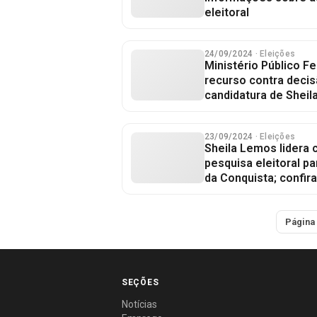
eleitoral
24/09/2024
· Eleições
Ministério Público F
recurso contra decis
candidatura de Sheil
23/09/2024
· Eleições
Sheila Lemos lidera
pesquisa eleitoral pa
da Conquista; confira
Página 
SEÇÕES
Notícias