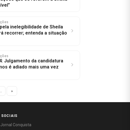
ível”
eições
ela inelegibilidade de Sheila
rá recorrer; entenda a situação
eições
4: Julgamento da candidatura
mos é adiado mais uma vez
..
»
 SOCIAIS
 Jornal Conquista