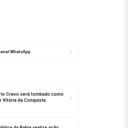
anal WhatsApp
rio Cravo será tombado como
e Vitória da Conquista
ública da Bahia realiza ação