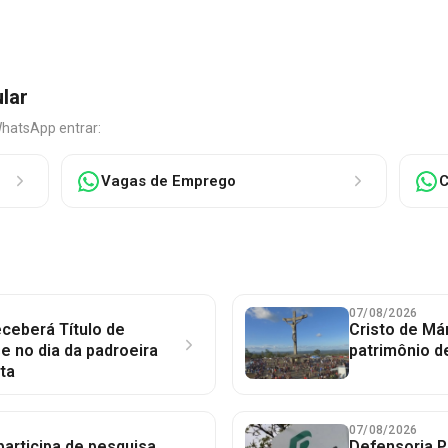
ular
WhatsApp entrar:
Vagas de Emprego
C
07/08/2026
ceberá Título de
Cristo de Má
 no dia da padroeira
patrimônio d
ta
07/08/2026
participa de pesquisa
Defensoria P