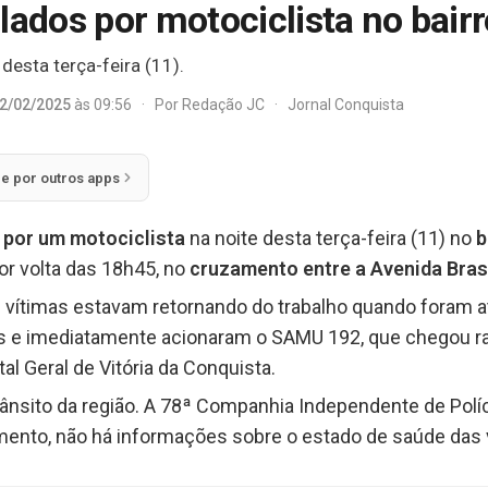
lados por motociclista no bair
 desta terça-feira (11).
2/02/2025
às 09:56
·
Por
Redação JC
·
Jornal Conquista
ie por outros apps
 por um motociclista
na noite desta terça-feira (11) no
b
or volta das 18h45, no
cruzamento entre a Avenida Brasíl
vítimas estavam retornando do trabalho quando foram at
s e imediatamente acionaram o SAMU 192, que chegou ra
l Geral de Vitória da Conquista.
rânsito da região. A 78ª Companhia Independente de Políc
omento, não há informações sobre o estado de saúde das 