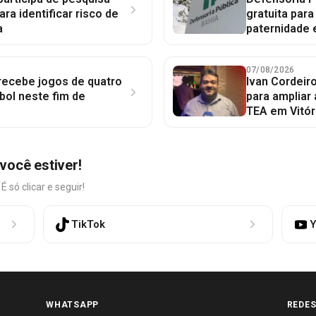
ara identificar risco de
gratuita par
a
paternidade 
07/08/2026
 recebe jogos de quatro
Ivan Cordeir
bol neste fim de
para ampliar
TEA em Vitór
você estiver!
só clicar e seguir!
TikTok
Y
WHATSAPP
REDES