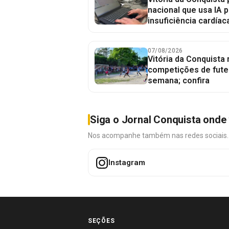
nacional que usa IA p
insuficiência cardíac
07/08/2026
Vitória da Conquista
competições de fute
semana; confira
Siga o Jornal Conquista onde 
Nos acompanhe também nas redes sociais. É 
Instagram
SEÇÕES