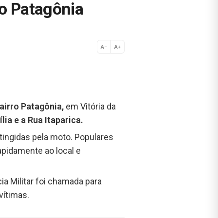
ro Patagônia
A−
A+
Normal
airro Patagônia,
em Vitória da
ia e a Rua Itaparica.
ingidas pela moto. Populares
pidamente ao local e
ia Militar foi chamada para
vítimas.