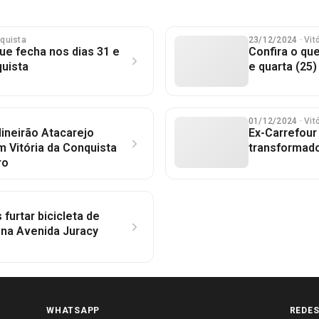
nquista
23/12/2024
· Vi
que fecha nos dias 31 e
Confira o que
quista
e quarta (25)
01/12/2024
· Vi
ineirão Atacarejo
Ex-Carrefou
 Vitória da Conquista
transformad
ro
urtar bicicleta de
 na Avenida Juracy
WHATSAPP
REDES