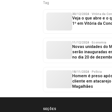
Tag
30/12/2024
· Vitória da Co
Veja o que abre e o 
1º em Vitória da Con
11/12/2024
· Economia
Novas unidades do M
serão inauguradas em
no dia 20 de dezemb
18/11/2024
· Polícia
Homem é preso após f
cliente em atacarejo
Magalhães
SEÇÕES