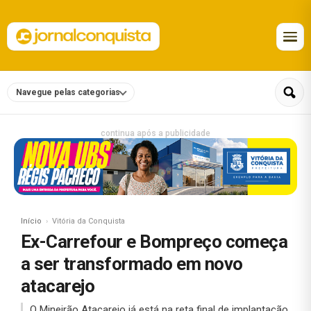
Navegue pelas categorias
continua após a publicidade
Início
Vitória da Conquista
Ex-Carrefour e Bompreço começa
a ser transformado em novo
atacarejo
O Mineirão Atacarejo já está na reta final de implantação