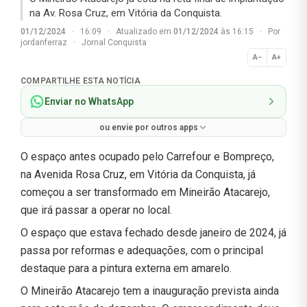
na Av. Rosa Cruz, em Vitória da Conquista.
01/12/2024
·
16:09
·
Atualizado em
01/12/2024
às 16:15
·
Por
jordanferraz
·
Jornal Conquista
A−
A+
Normal
COMPARTILHE ESTA NOTÍCIA
Enviar no WhatsApp
ou envie por outros apps
O espaço antes ocupado pelo Carrefour e Bompreço,
na Avenida Rosa Cruz, em Vitória da Conquista, já
começou a ser transformado em Mineirão Atacarejo,
que irá passar a operar no local.
O espaço que estava fechado desde janeiro de 2024, já
passa por reformas e adequações, com o principal
destaque para a pintura externa em amarelo.
O Mineirão Atacarejo tem a inauguração prevista ainda