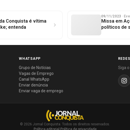
09/11/2023
· Ev
 da Conquista é vítima
Missa em Açã
ke; entenda
políticos de
WHATSAPP
REDES
Grupo de Notícias
Siga o
Vagas de Emprego
Canal WhatsApp
Enviar denúncia
Enviar vaga de emprego
© 2026 Jornal Conquista. Todos os direitos reservados.
Política editorial
·
Política de privacidade