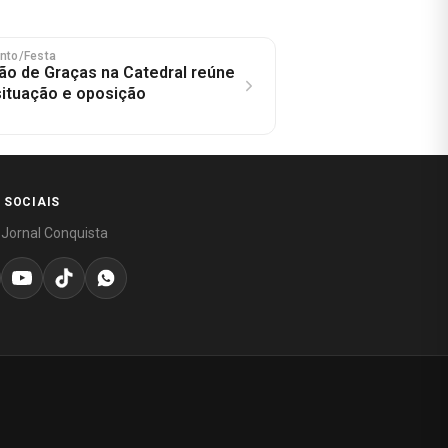
ento/Festa
o de Graças na Catedral reúne
 situação e oposição
 SOCIAIS
 Jornal Conquista