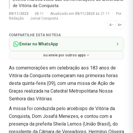
de Vitória da Conquista.
09/11/2023
·
08:11
·
Atualizado em
09/11/2023
às 21:11
·
Por
Redação
·
Jornal Conquista
A−
A+
Normal
COMPARTILHE ESTA NOTÍCIA
Enviar no WhatsApp
ou envie por outros apps
As comemorações em celebração aos 183 anos de
Vitória da Conquista começaram nas primeiras horas
desta quinta-feira (09), com uma missa de Ação de
Graças realizada na Catedral Metropolitana Nossa
Senhora das Vitórias.
A missa foi conduzida pelo arcebispo de Vitória da
Conquista, Dom Josafá Menezes, e contou com a
presença da prefeita Sheila Lemos (União Brasil), do
presidente da Câmara de Vereadores, Hermínio Oliveira