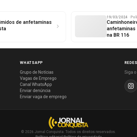
19/03/2024
· Po
imidos de anfetaminas
Caminhoneiro
sta
anfetaminas 
na BR 116
WHATSAPP
REDES
Grupo de Notícias
Siga o
Vagas de Emprego
Canal WhatsApp
Enviar denúncia
Enviar vaga de emprego
© 2026 Jornal Conquista. Todos os direitos reservados.