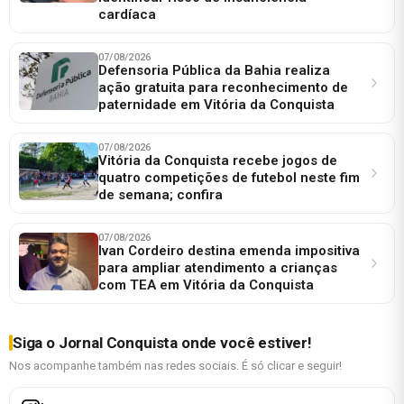
cardíaca
07/08/2026
Defensoria Pública da Bahia realiza
ação gratuita para reconhecimento de
paternidade em Vitória da Conquista
07/08/2026
Vitória da Conquista recebe jogos de
quatro competições de futebol neste fim
de semana; confira
07/08/2026
Ivan Cordeiro destina emenda impositiva
para ampliar atendimento a crianças
com TEA em Vitória da Conquista
Siga o Jornal Conquista onde você estiver!
Nos acompanhe também nas redes sociais. É só clicar e seguir!