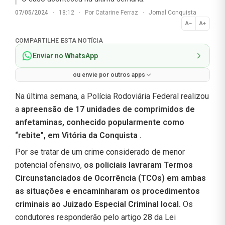
07/05/2024
·
18:12
·
Por
Catarine Ferraz
·
Jornal Conquista
A−
A+
Normal
COMPARTILHE ESTA NOTÍCIA
Enviar no WhatsApp
ou envie por outros apps
Na última semana, a Polícia Rodoviária Federal realizou
a
apreensão de
17 unidades
de comprimidos de
anfetaminas, conhecido popularmente como
“rebite”, em Vitória da Conquista .
Por se tratar de um crime considerado de menor
potencial ofensivo,
os policiais lavraram Termos
Circunstanciados de Ocorrência (TCOs) em ambas
as situações e encaminharam os procedimentos
criminais ao Juizado Especial Criminal local.
Os
condutores responderão pelo artigo 28 da Lei