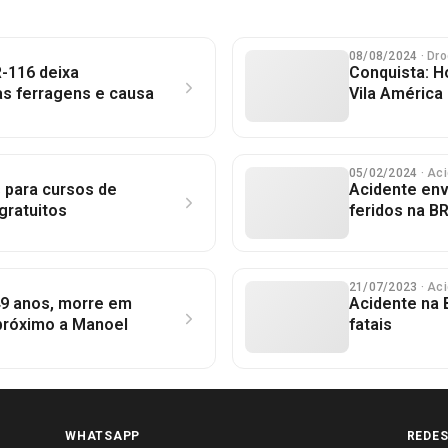
08/08/2024
· Dr
-116 deixa
Conquista: 
às ferragens e causa
Vila América
05/02/2024
· Ac
s para cursos de
Acidente env
 gratuitos
feridos na B
21/07/2023
· Ac
49 anos, morre em
Acidente na 
 próximo a Manoel
fatais
WHATSAPP
REDES