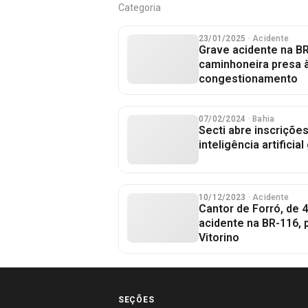
Categoria
23/01/2025
· Acidente
Grave acidente na BR
caminhoneira presa 
congestionamento
07/02/2024
· Bahia
Secti abre inscriçõe
inteligência artificial
10/12/2023
· Acidente
Cantor de Forró, de 
acidente na BR-116,
Vitorino
SEÇÕES