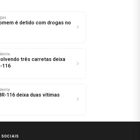
ogas
Homem é detido com drogas no
idente
olvendo três carretas deixa
R-116
idente
BR-116 deixa duas vítimas
 SOCIAIS