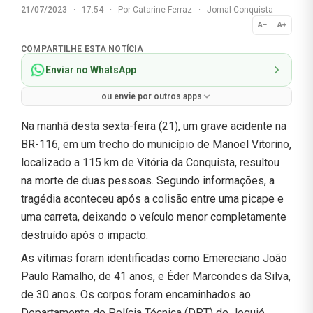
21/07/2023
·
17:54
·
Por
Catarine Ferraz
·
Jornal Conquista
A−
A+
Normal
COMPARTILHE ESTA NOTÍCIA
Enviar no WhatsApp
ou envie por outros apps
Na manhã desta sexta-feira (21), um grave acidente na
BR-116, em um trecho do município de Manoel Vitorino,
localizado a 115 km de Vitória da Conquista, resultou
na morte de duas pessoas. Segundo informações, a
tragédia aconteceu após a colisão entre uma picape e
uma carreta, deixando o veículo menor completamente
destruído após o impacto.
As vítimas foram identificadas como Emereciano João
Paulo Ramalho, de 41 anos, e Éder Marcondes da Silva,
de 30 anos. Os corpos foram encaminhados ao
Departamento de Polícia Técnica (DPT) de Jequié.