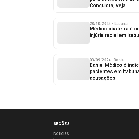
Conquista; veja
28/10/2024
· Itabuna
Médico obstetra é c
injúria racial em Ita
03/09/2024
· Bahia
Bahia: Médico é indi
pacientes em Itabun
acusações
SEÇÕES
Notícias