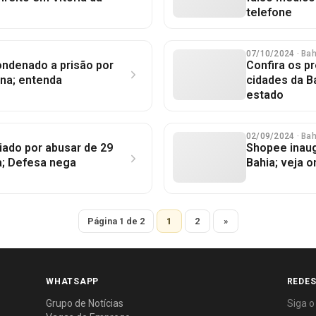
telefone
07/10/2024
· Ba
ondenado a prisão por
Confira os pr
buna; entenda
cidades da B
estado
02/09/2024
· Ba
ciado por abusar de 29
Shopee inaug
a; Defesa nega
Bahia; veja 
Página 1 de 2
1
2
»
WHATSAPP
REDES
Grupo de Notícias
Siga o