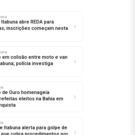
abuna
e Itabuna abre REDA para
as; inscrições começam nesta
abuna
 em colisão entre moto e van
abuna; polícia investiga
hia
e de Ouro homenageia
refeitas eleitos na Bahia em
nquista
hia
e Itabuna alerta para golpe de
 que cobra procedimentos por