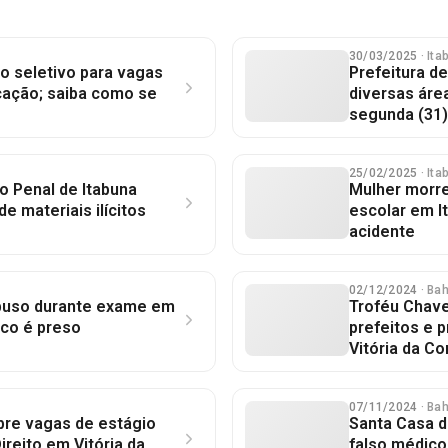
30/03/2025
· It
o seletivo para vagas
Prefeitura d
ação; saiba como se
diversas áre
segunda (31)
25/02/2025
· It
o Penal de Itabuna
Mulher morre
de materiais ilícitos
escolar em It
acidente
02/12/2024
· Ba
buso durante exame em
Troféu Chav
ico é preso
prefeitos e p
Vitória da Co
07/11/2024
· Ba
bre vagas de estágio
Santa Casa d
ireito em Vitória da
falso médico