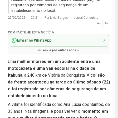
registrado por câmeras de segurança de um
estabelecimento no local.
25/02/2025
·
20:21
·
Por
Lívia Borges
·
Jornal Conquista
A−
A+
Normal
COMPARTILHE ESTA NOTÍCIA
Enviar no WhatsApp
ou envie por outros apps
Uma
mulher morreu em um acidente entre uma
motocicleta e uma van escolar na cidade de
Itabuna
, a 240 km de Vitória da Conquista. A
colisão
de frente aconteceu na tarde do último sábado (22)
e foi registrada por câmeras de segurança de um
estabelecimento no local.
A vítima foi identificada como Ana Lúcia dos Santos, de
35 anos. Nas imagens, é possível ver o
momento em