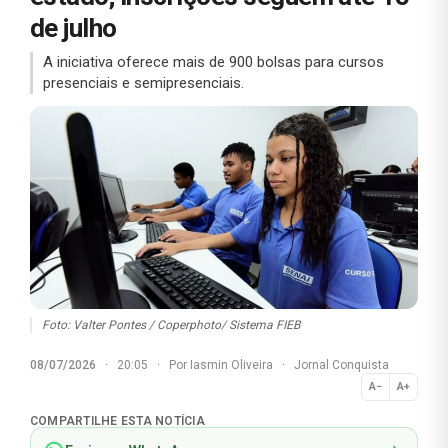
de julho
A iniciativa oferece mais de 900 bolsas para cursos
presenciais e semipresenciais.
Foto: Valter Pontes / Coperphoto/ Sistema FIEB
08/07/2026
·
20:05
·
Por
Iasmin Oliveira
·
Jornal Conquista
A−
A+
Normal
COMPARTILHE ESTA NOTÍCIA