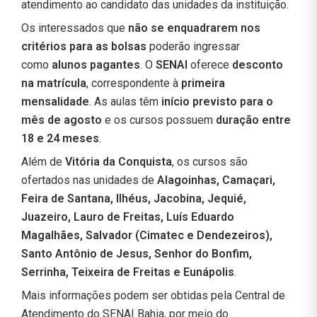
atendimento ao candidato das unidades da instituição.
Os interessados que
não se enquadrarem nos
critérios para as bolsas
poderão ingressar
como
alunos pagantes
. O
SENAI
oferece
desconto
na matrícula
, correspondente à
primeira
mensalidade
. As aulas têm
início previsto para o
mês de agosto
e os cursos possuem
duração entre
18 e 24 meses
.
Além de
Vitória da Conquista
, os cursos são
ofertados nas unidades de
Alagoinhas, Camaçari,
Feira de Santana, Ilhéus, Jacobina, Jequié,
Juazeiro, Lauro de Freitas, Luís Eduardo
Magalhães, Salvador (Cimatec e Dendezeiros),
Santo Antônio de Jesus, Senhor do Bonfim,
Serrinha, Teixeira de Freitas e Eunápolis
.
Mais informações podem ser obtidas pela Central de
Atendimento do SENAI Bahia, por meio do