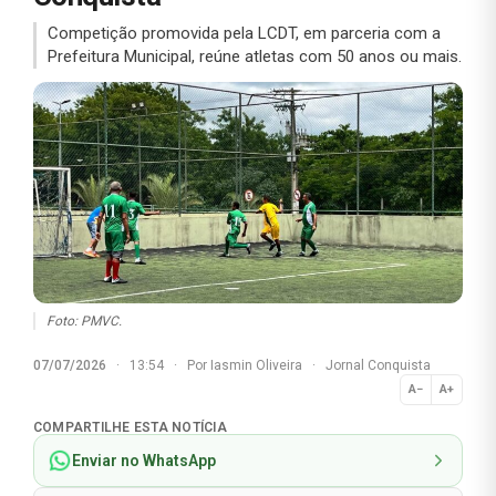
Competição promovida pela LCDT, em parceria com a
Prefeitura Municipal, reúne atletas com 50 anos ou mais.
Foto: PMVC.
07/07/2026
·
13:54
·
Por
Iasmin Oliveira
·
Jornal Conquista
A−
A+
Normal
COMPARTILHE ESTA NOTÍCIA
Enviar no WhatsApp