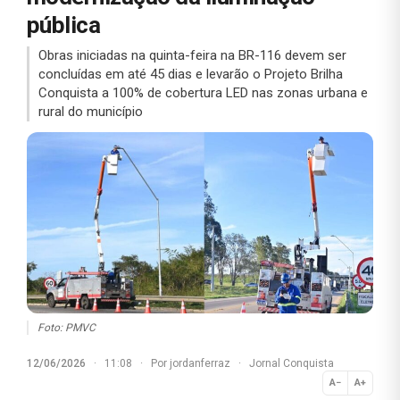
pública
Obras iniciadas na quinta-feira na BR-116 devem ser
concluídas em até 45 dias e levarão o Projeto Brilha
Conquista a 100% de cobertura LED nas zonas urbana e
rural do município
Foto: PMVC
12/06/2026
·
11:08
·
Por
jordanferraz
·
Jornal Conquista
A−
A+
Normal