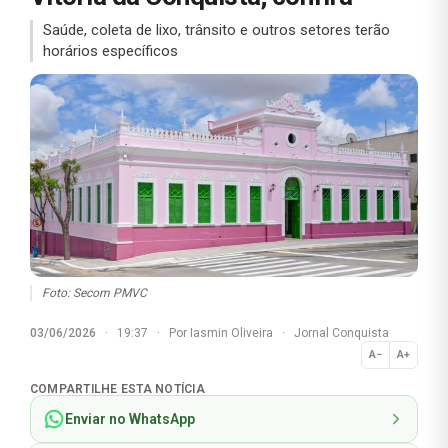
Saúde, coleta de lixo, trânsito e outros setores terão
horários específicos
Foto: Secom PMVC
03/06/2026
·
19:37
·
Por
Iasmin Oliveira
·
Jornal Conquista
A−
A+
Normal
COMPARTILHE ESTA NOTÍCIA
Enviar no WhatsApp