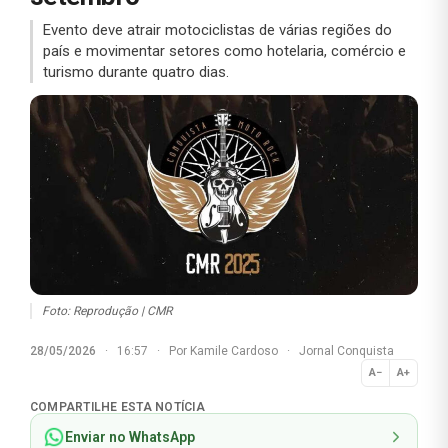
Evento deve atrair motociclistas de várias regiões do
país e movimentar setores como hotelaria, comércio e
turismo durante quatro dias.
Foto: Reprodução | CMR
28/05/2026
·
16:57
·
Por
Kamile Cardoso
·
Jornal Conquista
A−
A+
Normal
COMPARTILHE ESTA NOTÍCIA
Enviar no WhatsApp