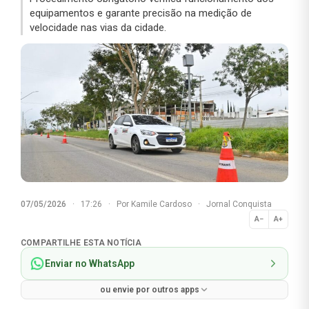
equipamentos e garante precisão na medição de
velocidade nas vias da cidade.
07/05/2026
·
17:26
·
Por
Kamile Cardoso
·
Jornal Conquista
A−
A+
Normal
COMPARTILHE ESTA NOTÍCIA
Enviar no WhatsApp
ou envie por outros apps