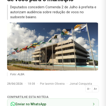
Deputados concedem Comenda 2 de Julho à prefeita e
autorizam audiência sobre redução de voos no
sudoeste baiano.
Foto: ALBA.
29/04/2026
·
18:08
·
Por
Iasmin Oliveira
·
Jornal Conquista
A−
A+
Normal
COMPARTILHE ESTA NOTÍCIA
Enviar no WhatsApp