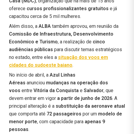
Casa (MDC)
, organização que há mais de 15 anos
oferece
cursos profissionalizantes gratuitos
e já
capacitou cerca de 5 mil mulheres.
Além disso, a
ALBA
também aprovou, em reunião da
Comissão de Infraestrutura, Desenvolvimento
Econômico e Turismo
, a realização de
cinco
audiências públicas
para discutir temas estratégicos
no estado, entre eles a
situação dos voos em
cidades do sudoeste baiano
.
No início de abril, a
Azul Linhas
Aéreas
anunciou
mudanças na operação dos
voos
entre
Vitória da Conquista
e
Salvador
, que
devem entrar em vigor
a partir de junho de 2026
. A
principal alteração é a
substituição da aeronave atual
que comporta até
72 passageiros
por um
modelo de
menor porte
, com capacidade para
apenas 9
pessoas
.