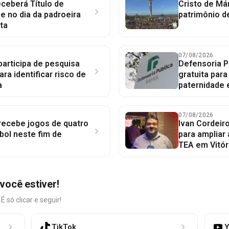
ceberá Título de
Cristo de Má
 no dia da padroeira
patrimônio d
ta
07/08/2026
participa de pesquisa
Defensoria P
ara identificar risco de
gratuita par
a
paternidade 
07/08/2026
 recebe jogos de quatro
Ivan Cordeir
bol neste fim de
para ampliar
TEA em Vitór
você estiver!
só clicar e seguir!
TikTok
Y