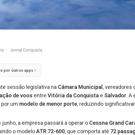
ira
·
Jornal Conquista
ie por outros apps
nte sessão legislativa na
Câmara Municipal
, vereadores 
ação de voos
entre
Vitória da Conquista
e
Salvador
. A
l
por um
modelo de menor porte
, reduzindo significativ
 de junho, a empresa passará a operar o
Cessna Grand Car
tuindo o modelo
ATR 72-600
, que comporta até
72 passag