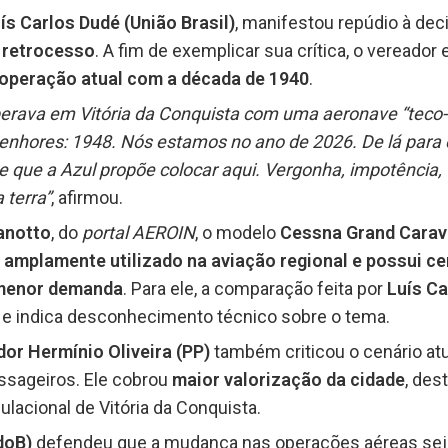
ís Carlos Dudé (União Brasil)
, manifestou repúdio à de
 retrocesso
. A fim de exemplicar sua crítica, o vereado
operação atual com a década de 1940
.
operava em Vitória da Conquista com uma aeronave “teco-
nhores: 1948. Nós estamos no ano de 2026. De lá para 
e que a Azul propõe colocar aqui. Vergonha, impotência, 
 terra”
, afirmou.
anotto
, do
portal AEROIN
, o modelo
Cessna Grand Cara
é
amplamente utilizado na aviação regional e possui ce
menor demanda
. Para ele, a comparação feita por
Luís C
l e indica desconhecimento técnico sobre o tema.
dor Hermínio Oliveira (PP)
também criticou o cenário at
ssageiros. Ele cobrou
maior valorização da cidade
, des
acional de Vitória da Conquista.
doB)
defendeu que a mudança nas operações aéreas sej