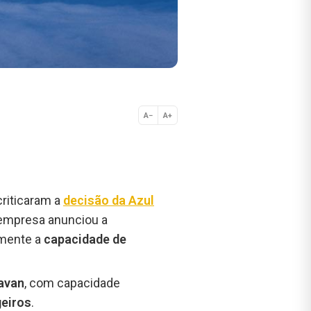
A−
A+
Normal
criticaram a
decisão da Azul
 empresa anunciou a
amente a
capacidade de
avan
, com capacidade
eiros
.