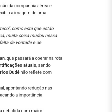
cisão da companhia aérea e
r exibiu a imagem de uma
teco”, como esta que estão
cá, muita coisa mudou nessa
falta de vontade e de
van
, que passará a operar na rota
rtificações atuais
, sendo
arlos Dudé
não reflete com
ual, apontando redução nas
tacando a importância
a debatida com maior