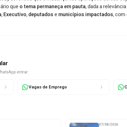
sário que
o tema permaneça em pauta
, dada a relevância
a
,
Executivo
,
deputados
e
municípios impactados
, com
ular
WhatsApp entrar:
Vagas de Emprego
C
07/08/2026