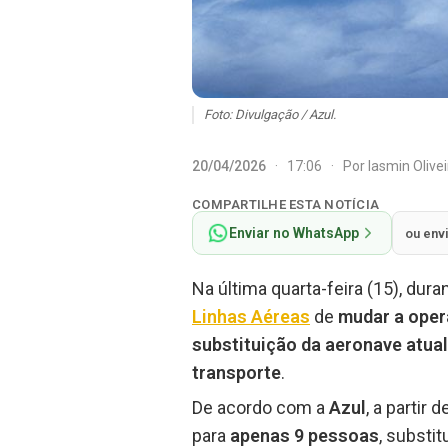
Foto: Divulgação / Azul.
20/04/2026
·
17:06
·
Por
Iasmin Olive
COMPARTILHE ESTA NOTÍCIA
Enviar no WhatsApp
ou env
Na última quarta-feira (15), dura
Linhas Aéreas
de
mudar a oper
substituição da aeronave atua
transporte
.
De acordo com a
Azul
, a partir
para
apenas 9 pessoas
, substi