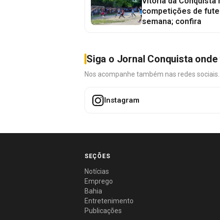
Vitória da Conquista
competições de fute
semana; confira
Siga o Jornal Conquista onde 
Nos acompanhe também nas redes sociais. É 
Instagram
SEÇÕES
Notícias
Emprego
Bahia
Entretenimento
Publicações