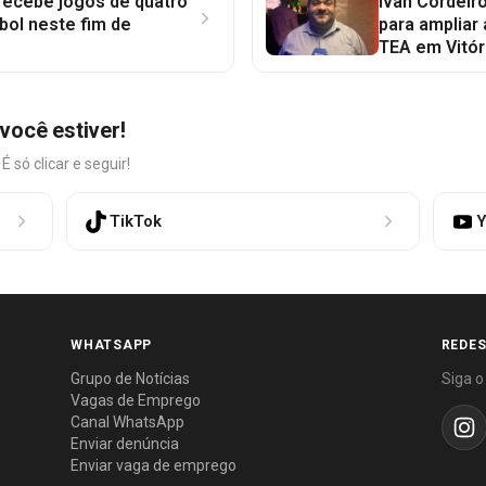
 recebe jogos de quatro
Ivan Cordeir
bol neste fim de
para ampliar
TEA em Vitór
você estiver!
só clicar e seguir!
TikTok
Y
WHATSAPP
REDES
Grupo de Notícias
Siga o
Vagas de Emprego
Canal WhatsApp
Enviar denúncia
Enviar vaga de emprego