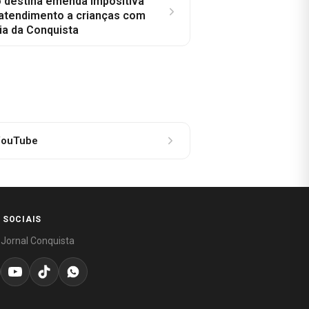
o destina emenda impositiva
 atendimento a crianças com
ia da Conquista
ouTube
 SOCIAIS
 Jornal Conquista