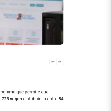
A−
A+
Normal
programa que permite que
.728 vagas
distribuídas entre
54